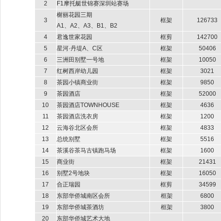
2
F1摩托艇世锦赛深圳站赛场
榭丽花园三期
3
框架
126733
A1、A2、A3、B1、B2
4
君逸世家花园
框剪
142700
5
星河·丹堤A、C区
框架
50406
6
三洲田别墅一号地
框架
10050
7
红树西岸幼儿园
框架
3021
8
茶园小镇商业街
框架
9850
9
茶园酒店
框架
52000
10
茶园酒店TOWNHOUSE
框架
4636
11
茶园酒店洗衣房
框架
1200
12
云海谷北区会所
框架
4833
13
总统别墅
框架
5516
14
茶溪谷茶马古镇跑马场
框架
1600
15
商业街
框架
21431
16
别墅2号地块
框架
16050
17
合正瑞园
框剪
34599
18
东部华侨城南区会所
框架
6800
19
东部华侨城茶酒坊
框架
3800
20
东部华侨城艺术大地