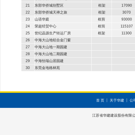
21
东部华侨城别墅区
框架
17090
22
东部华侨城天禅之旅
框架
3070
23
山语华庭
框剪
93000
24
荣超经贸中心
框筒
115107
25
世纪晶源生产转运厂房
框架
11300
26
中海大山地铝合金门窗
27
中海大山地一期园建
28
中海大山地二期园建
29
中海怡瑞山居园建
30
东莞金地格林苑
首 页
┋
关于华建
┋
公
江苏省华建建设股份有限公司 深圳