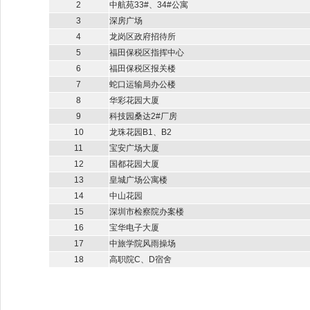
2
中航苑33#、34#公寓
3
深房广场
4
龙岗区政府招待所
5
福田保税区指挥中心
6
福田保税区报关楼
7
蛇口运输局办公楼
8
华彩花园大厦
9
科技园桑达2#厂房
10
龙珠花园B1、B2
11
宝安广场大厦
12
国都花园大厦
13
皇城广场公寓楼
14
中山花园
15
深圳市检察院办案楼
16
宝华电子大厦
17
中旅学院风雨操场
18
高职院C、D宿舍