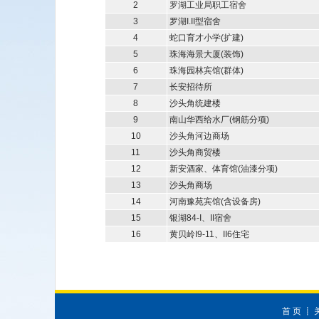
2
罗湖工业局职工宿舍
3
罗湖I.II型宿舍
4
蛇口育才小学(扩建)
5
珠海海景大厦(装饰)
6
珠海园林宾馆(群体)
7
长安招待所
8
沙头角统建楼
9
南山华西给水厂(钢筋分项)
10
沙头角河边商场
11
沙头角商贸楼
12
新安酒家、体育馆(油漆分项)
13
沙头角商场
14
河南豫苑宾馆(含设备房)
15
银湖84-I、II宿舍
16
黄贝岭I9-11、II6住宅
首 页
┋