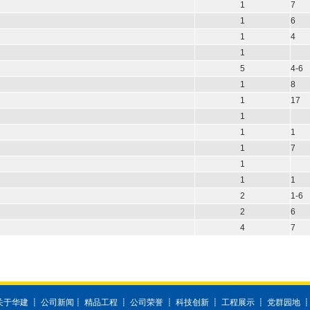
1
7
1
6
1
4
1
5
4-6
1
8
1
17
1
1
1
1
7
1
1
1
2
1-6
2
6
4
7
关于华建
┋
公司新闻
┋
精品工程
┋
公司荣誉
┋
科技创新
┋
工程展示
┋
党群园地