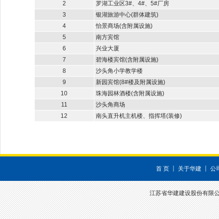
2
罗湖工业区3#、4#、5#厂房
3
银湖旅游中心(群体建筑)
4
怡景商场(含附属设施)
5
南方宾馆
6
兴业大厦
7
碧海楼宾馆(含附属设施)
8
沙头角小学教学楼
9
新园宾馆(8#楼及附属设施)
10
珠海园林酒楼(含附属设施)
11
沙头角商场
12
南头直升机主机楼、指挥塔(装修)
首 页
┋
关于华建
┋
公
江苏省华建建设股份有限公司 深圳