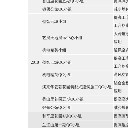
香山里花园五期QC小组
提高高
银领公馆QC小组
减少墙
提高工
创智云城小组
工合格
大跨度
艺展天地展示中心小组
应用
机电精英小组
通风空
提高工
2018
创智云城QC小组
工合格
机电精英QC小组
通风空
铝合金
满京华云著花园装配式建筑施工QC小组
应用
香山里花园五期QC小组
提高高
银领公馆QC小组
减少墙
和平里花园Ⅱ期QC小组
提高薄
兰江山第一期QC小组
提高混