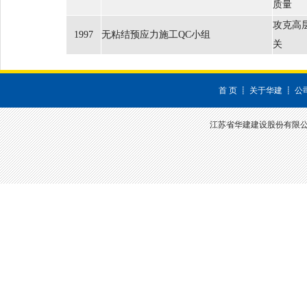
质量
攻克高
1997
无粘结预应力施工QC小组
关
首 页
┋
关于华建
┋
公
江苏省华建建设股份有限公司 深圳