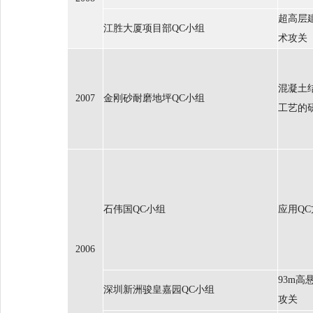
超高层
江胜大厦项目部QC小组
术攻关
混凝土
2007
金刚砂耐磨地坪QC小组
工艺的
石伟国QC小组
应用Q
2006
93m
深圳新洲骏皇嘉园QC小组
攻关