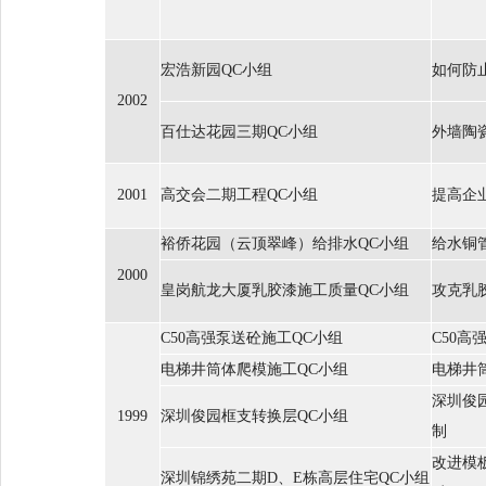
宏浩新园QC小组
如何防
2002
百仕达花园三期QC小组
外墙陶
2001
高交会二期工程QC小组
提高企
裕侨花园（云顶翠峰）给排水QC小组
给水铜
2000
皇岗航龙大厦乳胶漆施工质量QC小组
攻克乳
C50高强泵送砼施工QC小组
C50高
电梯井筒体爬模施工QC小组
电梯井
深圳俊
1999
深圳俊园框支转换层QC小组
制
改进模
深圳锦绣苑二期D、E栋高层住宅QC小组