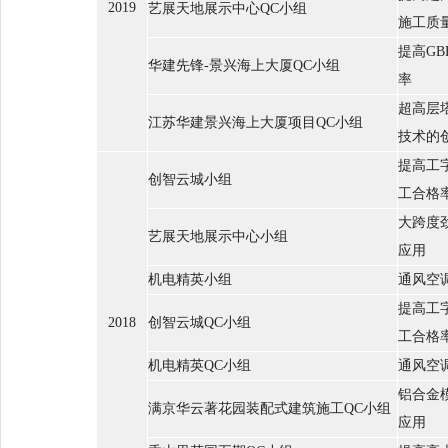
2019
艺展天地展示中心QC小组
施工质
提高G
华建先锋-景兴海上大厦QC小组
率
超高层
江苏华建景兴海上大厦项目QC小组
技术的
提高工
创智云城小组
工合格
大跨度
艺展天地展示中心小组
应用
机电精英小组
通风空
提高工
2018
创智云城QC小组
工合格
机电精英QC小组
通风空
铝合金
满京华云著花园装配式建筑施工QC小组
应用