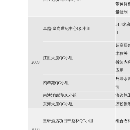
带伸臂
量控制
51.4
卓越·皇岗世纪中心QC小组
工
超高层
术攻关
江胜大厦QC小组
2009
拆卸内
应用
外墙水
鸿翠苑QC小组
制
南澳洋畴湾QC小组
海边施
东海大厦QC小组
胶粉聚
皇轩酒店项目部赵林QC小组
组合石
2008