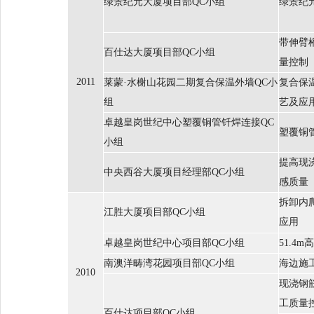
绿景纪元大厦项目部QC小组
绿景纪
带伸臂
百仕达大厦项目部QC小组
量控制
2011
莱蒙·水榭山花园二期复合保温外墙QC小
复合保
组
艺及应
卓越皇岗世纪中心塑覆铜管钎焊连接QC
塑覆铜
小组
提高现
中央西谷大厦项目经理部QC小组
感质量
拆卸内
江胜大厦项目部QC小组
应用
卓越皇岗世纪中心项目部QC小组
51.4
南澳洋畴湾花园项目部QC小组
海边施
2010
现浇钢
工质量
百仕达项目部QC小组