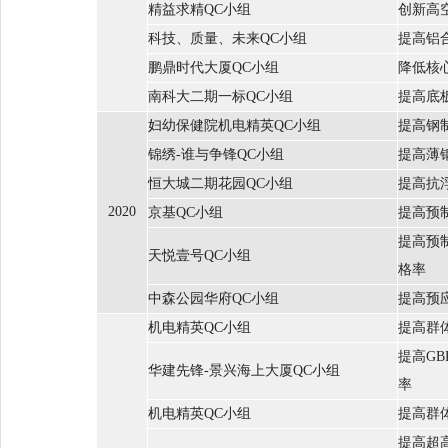
精益求精QC小组
创新高
科技、质量、未来QC小组
提高铝
鹏鼎时代大厦QC小组
降低核
南科大二期一标QC小组
提高底
妇幼保健院机电精英QC小组
提高钢
锦绣-谁与争锋QC小组
提高薄
恒大城二期花园QC小组
提高抗
2020
京基QC小组
提高预
提高预
天悦壹号QC小组
格率
中森公园华府QC小组
提高预
机电精英QC小组
提高群
提高G
华建先锋-景兴海上大厦QC小组
率
机电精英QC小组
提高群
提高超