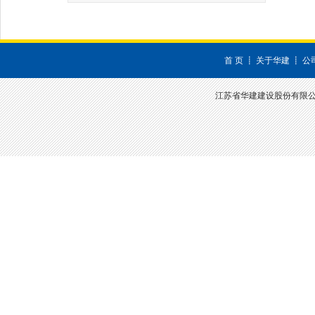
首 页
┋
关于华建
┋
公
江苏省华建建设股份有限公司 深圳