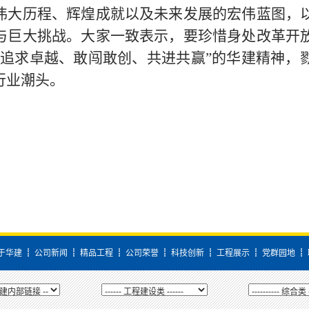
伟大历程、辉煌成就以及未来发展的宏伟蓝图，
与巨大挑战。大家一致表示，要珍惜身处改革开
、追求卓越、敢闯敢创、共进共赢”的华建精神，
行业潮头。
于华建
┋
公司新闻
┋
精品工程
┋
公司荣誉
┋
科技创新
┋
工程展示
┋
党群园地
┋