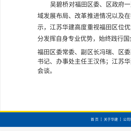
吴碧桥对福田区委、区政府一
域发展布局、改革推进情况以及在
示，江苏华建高度重视福田区位优
分发挥自身专业优势，始终践行国
福田区委常委、副区长冯瑞、区委
书记、办事处主任王汉伟；江苏华
会谈。
首 页
┋
关于华建
┋
公司