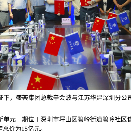
证下，盛荟集团总裁辛会波与江苏华建深圳分公
新单元一期位于深圳市坪山区碧岭街道碧岭社区信
定总价为15亿元。