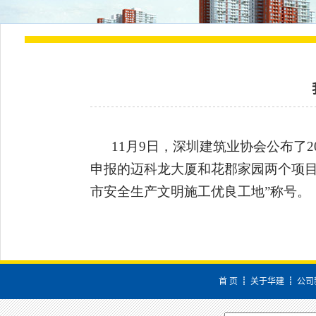
11
月
9
日
，深圳建筑业协会公布了
2
申报的迈科龙大厦和花郡家园两个项目
市安全生产文明施工优良工地”称号。
首 页
┋
关于华建
┋
公司